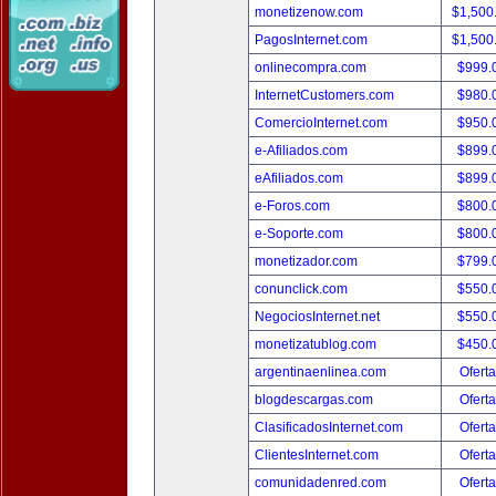
monetizenow.com
$1,500
PagosInternet.com
$1,500
onlinecompra.com
$999.
InternetCustomers.com
$980.
ComercioInternet.com
$950.
e-Afiliados.com
$899.
eAfiliados.com
$899.
e-Foros.com
$800.
e-Soporte.com
$800.
monetizador.com
$799.
conunclick.com
$550.
NegociosInternet.net
$550.
monetizatublog.com
$450.
argentinaenlinea.com
Oferta
blogdescargas.com
Oferta
ClasificadosInternet.com
Oferta
ClientesInternet.com
Oferta
comunidadenred.com
Oferta