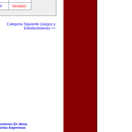
r!
Vendido!
Categoria Siguiente (Juegos y
Entretenimiento) >>
ominios En Venta
strias Argentinas