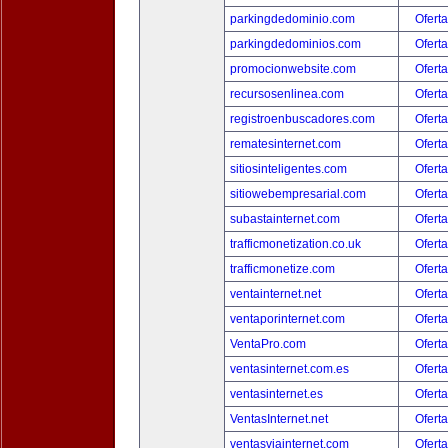
parkingdedominio.com
Oferta
parkingdedominios.com
Oferta
promocionwebsite.com
Oferta
recursosenlinea.com
Oferta
registroenbuscadores.com
Oferta
rematesinternet.com
Oferta
sitiosinteligentes.com
Oferta
sitiowebempresarial.com
Oferta
subastainternet.com
Oferta
trafficmonetization.co.uk
Oferta
trafficmonetize.com
Oferta
ventainternet.net
Oferta
ventaporinternet.com
Oferta
VentaPro.com
Oferta
ventasinternet.com.es
Oferta
ventasinternet.es
Oferta
VentasInternet.net
Oferta
ventasviainternet.com
Oferta