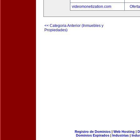
videomonetization.com
Oferta
<< Categoria Anterior (Inmuebles y
Propiedades)
Registro de Dominios
|
Web Hosting
|
D
Dominios Expirados
|
Industrias
|
Indu