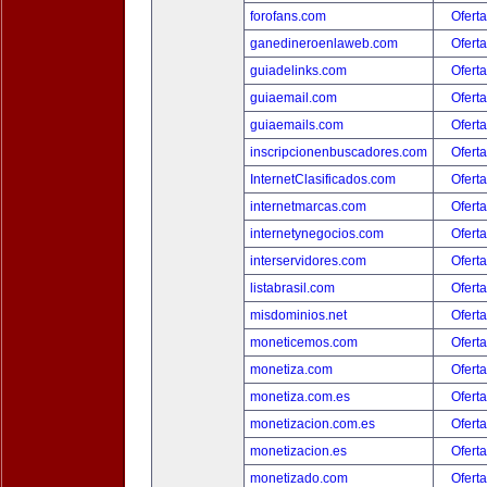
forofans.com
Oferta
ganedineroenlaweb.com
Oferta
guiadelinks.com
Oferta
guiaemail.com
Oferta
guiaemails.com
Oferta
inscripcionenbuscadores.com
Oferta
InternetClasificados.com
Oferta
internetmarcas.com
Oferta
internetynegocios.com
Oferta
interservidores.com
Oferta
listabrasil.com
Oferta
misdominios.net
Oferta
moneticemos.com
Oferta
monetiza.com
Oferta
monetiza.com.es
Oferta
monetizacion.com.es
Oferta
monetizacion.es
Oferta
monetizado.com
Oferta