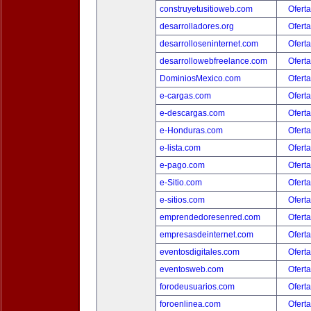
construyetusitioweb.com
Oferta
desarrolladores.org
Oferta
desarrolloseninternet.com
Oferta
desarrollowebfreelance.com
Oferta
DominiosMexico.com
Oferta
e-cargas.com
Oferta
e-descargas.com
Oferta
e-Honduras.com
Oferta
e-lista.com
Oferta
e-pago.com
Oferta
e-Sitio.com
Oferta
e-sitios.com
Oferta
emprendedoresenred.com
Oferta
empresasdeinternet.com
Oferta
eventosdigitales.com
Oferta
eventosweb.com
Oferta
forodeusuarios.com
Oferta
foroenlinea.com
Oferta