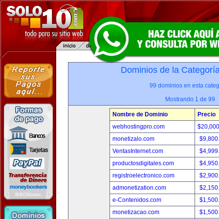
Dominios de la Categorí
99 dominios en esta categ
Mostrando 1 de 99
Nombre de Dominio
Precio
webhostingpro.com
$20,00
monetizalo.com
$9,800
VentasInternet.com
$4,999
productosdigitales.com
$4,950
registroelectronico.com
$2,900
admonetization.com
$2,150
e-Contenidos.com
$1,500
monetizacao.com
$1,500