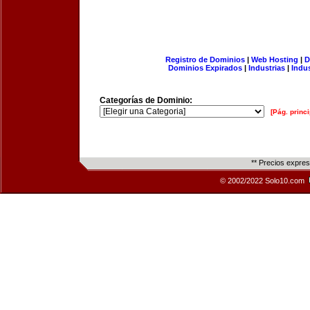
Registro de Dominios
|
Web Hosting
|
D
Dominios Expirados
|
Industrias
|
Indu
Categorías de Dominio:
[Pág. princi
** Precios expre
© 2002/2022 Solo10.com