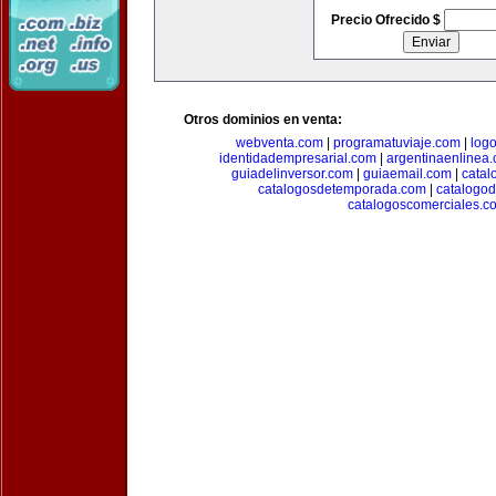
Precio Ofrecido $
Otros dominios en venta:
webventa.com
|
programatuviaje.com
|
log
identidadempresarial.com
|
argentinaenlinea
guiadelinversor.com
|
guiaemail.com
|
catal
catalogosdetemporada.com
|
catalogo
catalogoscomerciales.c