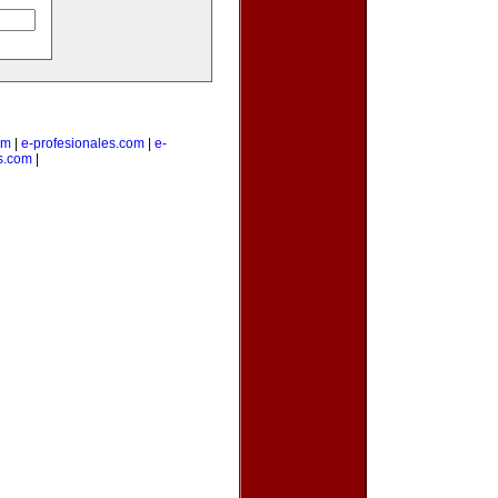
om
|
e-profesionales.com
|
e-
s.com
|