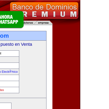
com
 puesto en Venta
M
 ElectrÃ³nico
!
tas