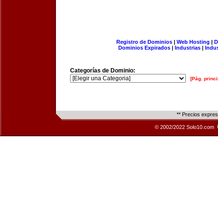
Registro de Dominios
|
Web Hosting
|
D
Dominios Expirados
|
Industrias
|
Indu
Categorías de Dominio:
[Pág. princi
** Precios expre
© 2002/2022 Solo10.com