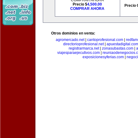
COMPRAR AHORA
Precio $
4,500.00
Precio 
COMPRAR AHORA
Otros dominios en venta:
agromercado.net
|
cantoprofesional.com
|
redfam
directorioprofesional.net
|
apuestadigital.co
registrarmarca.net
|
zonasubastas.com
|
a
viajesparaejecutivos.com
|
reuniaodenegocios.
exposicionesyferias.com
|
negoc