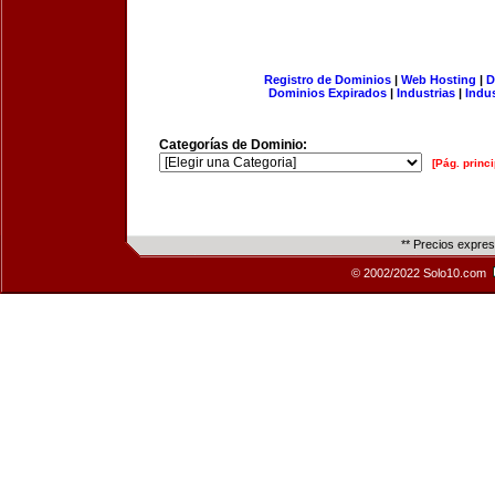
Registro de Dominios
|
Web Hosting
|
D
Dominios Expirados
|
Industrias
|
Indu
Categorías de Dominio:
[Pág. princi
** Precios expre
© 2002/2022 Solo10.com