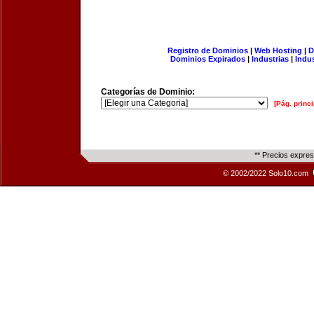
Registro de Dominios
|
Web Hosting
|
D
Dominios Expirados
|
Industrias
|
Indu
Categorías de Dominio:
[Pág. princi
** Precios expre
© 2002/2022 Solo10.com