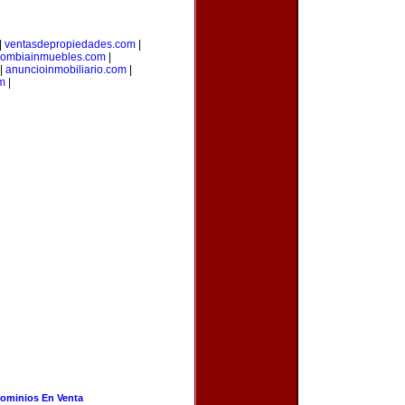
|
ventasdepropiedades.com
|
lombiainmuebles.com
|
|
anuncioinmobiliario.com
|
m
|
ominios En Venta