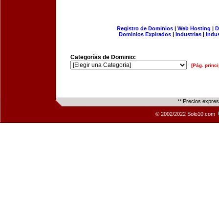
Registro de Dominios
|
Web Hosting
|
D
Dominios Expirados
|
Industrias
|
Indu
Categorías de Dominio:
[Pág. princi
** Precios expre
© 2002/2022 Solo10.com