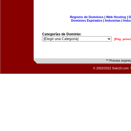
Registro de Dominios
|
Web Hosting
|
D
Dominios Expirados
|
Industrias
|
Indu
Categorías de Dominio:
[Pág. princi
** Precios expre
© 2002/2022 Solo10.com