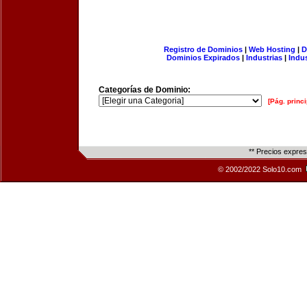
Registro de Dominios
|
Web Hosting
|
D
Dominios Expirados
|
Industrias
|
Indu
Categorías de Dominio:
[Pág. princi
** Precios expre
© 2002/2022 Solo10.com