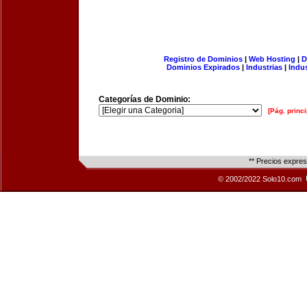
Registro de Dominios
|
Web Hosting
|
D
Dominios Expirados
|
Industrias
|
Indu
Categorías de Dominio:
[Pág. princi
** Precios expre
© 2002/2022 Solo10.com