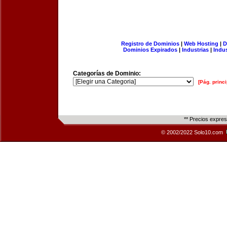
Registro de Dominios
|
Web Hosting
|
D
Dominios Expirados
|
Industrias
|
Indu
Categorías de Dominio:
[Pág. princi
** Precios expre
© 2002/2022 Solo10.com