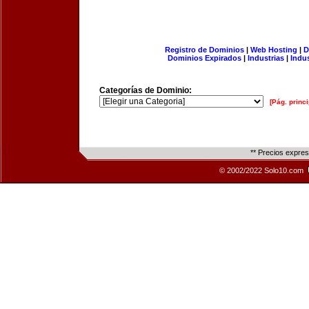
Registro de Dominios
|
Web Hosting
|
D
Dominios Expirados
|
Industrias
|
Indu
Categorías de Dominio:
[Pág. princi
** Precios expre
© 2002/2022 Solo10.com