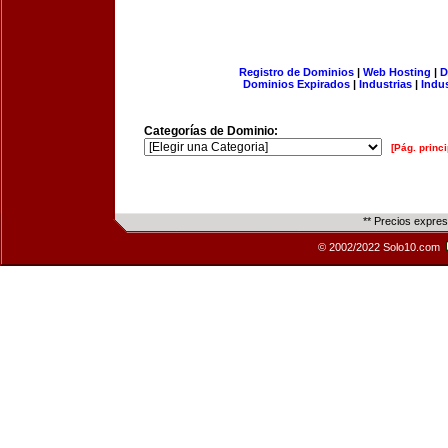
Registro de Dominios
|
Web Hosting
|
D
Dominios Expirados
|
Industrias
|
Indu
Categorías de Dominio:
[Pág. princi
** Precios expre
© 2002/2022 Solo10.com