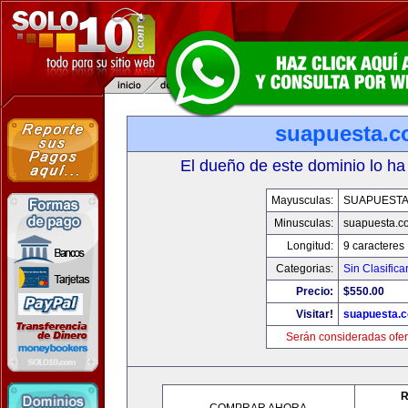
suapuesta.
El dueño de este dominio lo ha
Mayusculas:
SUAPUEST
Minusculas:
suapuesta.c
Longitud:
9 caracteres
Categorias:
Sin Clasifica
Precio:
$550.00
Visitar!
suapuesta.
Serán consideradas ofer
R