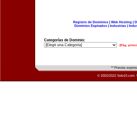
Registro de Dominios
|
Web Hosting
|
D
Dominios Expirados
|
Industrias
|
Indu
Categorías de Dominio:
[Pág. princi
** Precios expre
© 2002/2022 Solo10.com