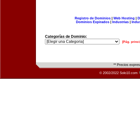
Registro de Dominios
|
Web Hosting
|
D
Dominios Expirados
|
Industrias
|
Indu
Categorías de Dominio:
[Pág. princi
** Precios expre
© 2002/2022 Solo10.com