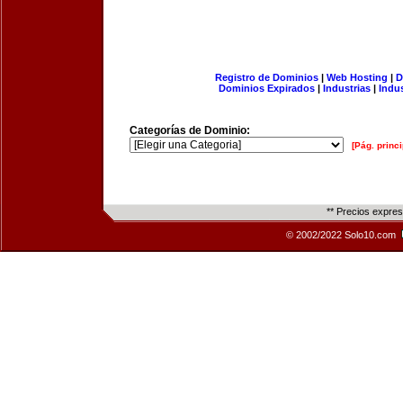
Registro de Dominios
|
Web Hosting
|
D
Dominios Expirados
|
Industrias
|
Indu
Categorías de Dominio:
[Pág. princi
** Precios expre
© 2002/2022 Solo10.com