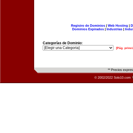
Registro de Dominios
|
Web Hosting
|
D
Dominios Expirados
|
Industrias
|
Indu
Categorías de Dominio:
[Pág. princi
** Precios expre
© 2002/2022 Solo10.com