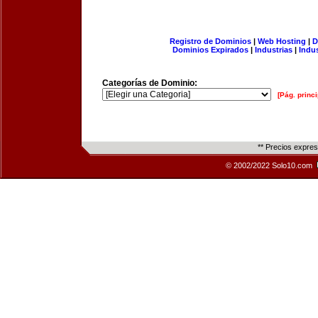
Registro de Dominios
|
Web Hosting
|
D
Dominios Expirados
|
Industrias
|
Indu
Categorías de Dominio:
[Pág. princi
** Precios expre
© 2002/2022 Solo10.com