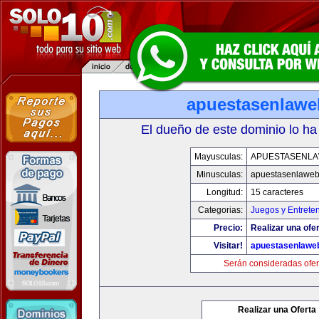
apuestasenlaw
El dueño de este dominio lo ha
Mayusculas:
APUESTASENL
Minusculas:
apuestasenlawe
Longitud:
15 caracteres
Categorias:
Juegos y Entrete
Precio:
Realizar una ofer
Visitar!
apuestasenlawe
Serán consideradas ofer
Realizar una Oferta