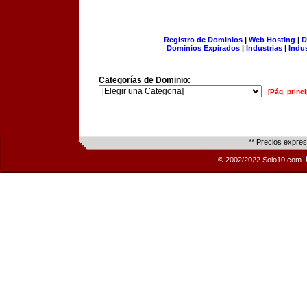
Registro de Dominios
|
Web Hosting
|
D
Dominios Expirados
|
Industrias
|
Indu
Categorías de Dominio:
[Pág. princi
** Precios expre
© 2002/2022 Solo10.com