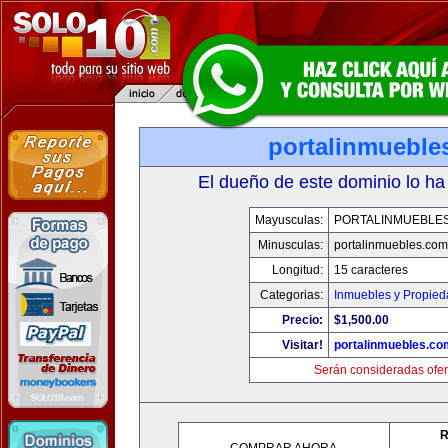
portalinmueble
El dueño de este dominio lo ha
Mayusculas:
PORTALINMUEBLE
Minusculas:
portalinmuebles.com
Longitud:
15 caracteres
Categorias:
Inmuebles y Propie
Precio:
$1,500.00
Visitar!
portalinmuebles.co
Serán consideradas ofer
R