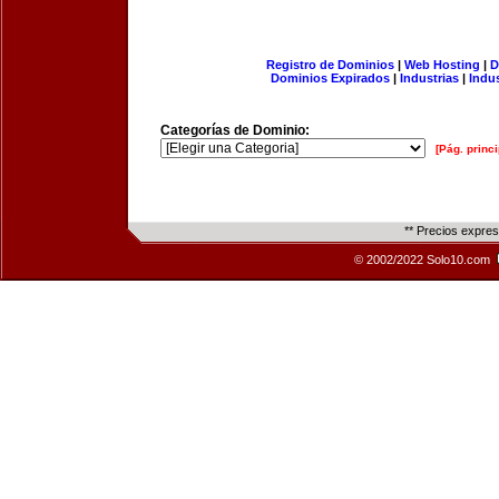
Registro de Dominios
|
Web Hosting
|
D
Dominios Expirados
|
Industrias
|
Indu
Categorías de Dominio:
[Pág. princi
** Precios expre
© 2002/2022 Solo10.com