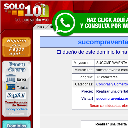
sucompravent
El dueño de este dominio lo ha
Mayusculas:
SUCOMPRAVENTA
Minusculas:
sucompraventa.com
Longitud:
13 caracteres
Categorias:
Compras y Comercio
Precio:
Realizar una oferta
Visitar!
sucompraventa.co
Serán consideradas ofer
Realizar una Oferta