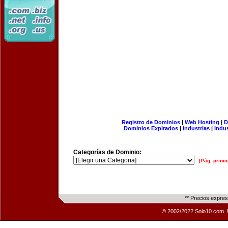
Registro de Dominios
|
Web Hosting
|
D
Dominios Expirados
|
Industrias
|
Indu
Categorías de Dominio:
[Pág. princi
** Precios expre
© 2002/2022 Solo10.com