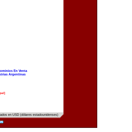
ominios En Venta
strias Argentinas
pal]
sados en USD (dólares estadounidenses)